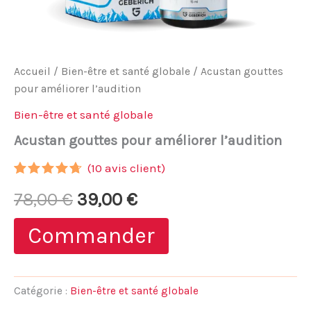
Accueil
/
Bien-être et santé globale
/ Acustan gouttes
pour améliorer l’audition
Bien-être et santé globale
Acustan gouttes pour améliorer l’audition
(
10
avis client)
Noté
9
4.56
Le
Le
78,00
€
39,00
€
sur 5
basé
sur
prix
prix
Commander
notations
client
initial
actuel
était :
est :
Catégorie :
Bien-être et santé globale