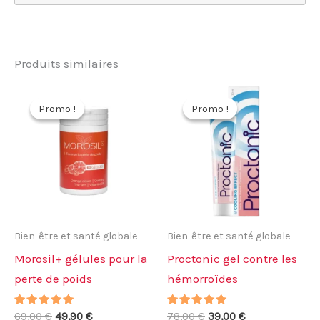
Produits similaires
Promo !
Promo !
Promo !
Promo !
Bien-être et santé globale
Bien-être et santé globale
Morosil+ gélules pour la
Proctonic gel contre les
perte de poids
hémorroïdes
Note
Le
Le
Note
Le
Le
69,00
€
49,90
€
78,00
€
39,00
€