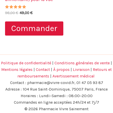
Note
Le
Le
98,00
€
49,00
€
4.78
prix
prix
sur 5
initial
actuel
Commander
était :
est :
98,00 €.
49,00 €.
Politique de confidentialité
|
Conditions générales de vente
|
Mentions légales
|
Contact
|
À propos
|
Livraison
|
Retours et
remboursements
|
Avertissement médical
Contact :
pharmacie@vivre-covid.fr
, 01 47 05 93 87
Adresse : 104 Rue Saint-Dominique, 75007 Paris, France
Horaires : Lundi–Samedi : 08:00–20:00
Commandes en ligne acceptées 24h/24 et 7j/7
© 2026 Pharmacie Vivre Sainement