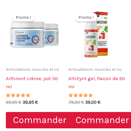
Promo !
Promo !
Articulations muscles et os
Articulations muscles et os
Arthrovit crème, pot 30
ArtiZynt gel, flacon de 50
ml
ml
Note
Le
Le
Note
Le
Le
69,95
€
39,95
€
78,00
€
39,00
€
5.00
4.71
prix
prix
prix
prix
sur 5
sur 5
initial
actuel
initial
actuel
Commander
Commander
était :
est :
était :
est :
69,95 €.
39,95 €.
78,00 €.
39,00 €.