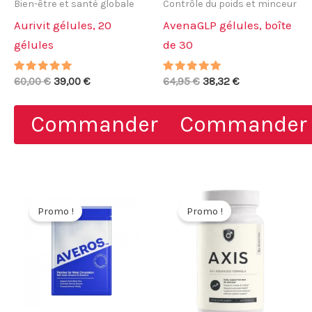
Bien-être et santé globale
Contrôle du poids et minceur
Aurivit gélules, 20
AvenaGLP gélules, boîte
gélules
de 30
Note
Le
Le
Note
Le
Le
60,00
€
39,00
€
64,95
€
38,32
€
4.86
5.00
prix
prix
prix
prix
sur 5
sur 5
initial
actuel
initial
actuel
Commander
Commander
était :
est :
était :
est :
60,00 €.
39,00 €.
64,95 €.
38,32 €.
Promo !
Promo !