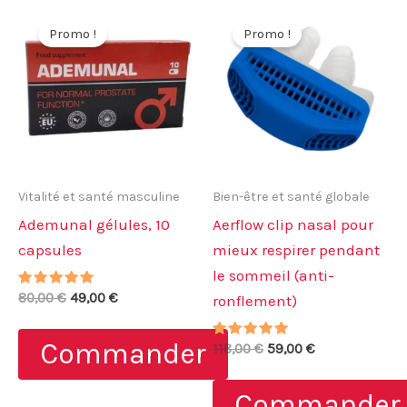
Promo !
Promo !
Vitalité et santé masculine
Bien-être et santé globale
Ademunal gélules, 10
Aerflow clip nasal pour
capsules
mieux respirer pendant
le sommeil (anti-
Note
Le
Le
80,00
€
49,00
€
ronflement)
5.00
prix
prix
sur 5
initial
actuel
Commander
Note
Le
Le
était :
est :
118,00
€
59,00
€
5.00
prix
prix
80,00 €.
49,00 €.
sur 5
initial
actuel
Commander
était :
est :