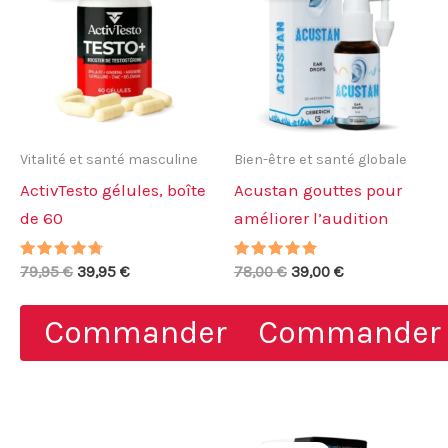
Vitalité et santé masculine
Bien-être et santé globale
ActivTesto gélules, boîte
Acustan gouttes pour
de 60
améliorer l’audition
Note
Le
Le
Note
Le
Le
79,95
€
39,95
€
78,00
€
39,00
€
4.50
4.56
prix
prix
prix
prix
sur 5
sur 5
initial
actuel
initial
actuel
Commander
Commander
était :
est :
était :
est :
79,95 €.
39,95 €.
78,00 €.
39,00 €.