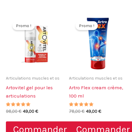
Promo !
Promo !
Articulations muscles et os
Articulations muscles et os
Artovitel gel pour les
Artro Flex cream crème,
articulations
100 ml
Note
Le
Le
Note
Le
Le
98,00
€
49,00
€
78,00
€
49,00
€
5.00
5.00
prix
prix
prix
prix
sur 5
sur 5
initial
actuel
initial
actuel
Commander
Commander
était :
est :
était :
est :