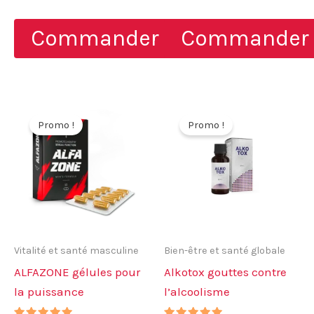
5.00
4.83
prix
prix
prix
prix
sur 5
sur 5
initial
actuel
initial
actuel
Commander
Commander
était :
est :
était :
est :
80,00 €.
39,00 €.
78,00 €.
39,00 €.
Promo !
Promo !
Vitalité et santé masculine
Bien-être et santé globale
ALFAZONE gélules pour
Alkotox gouttes contre
la puissance
l’alcoolisme