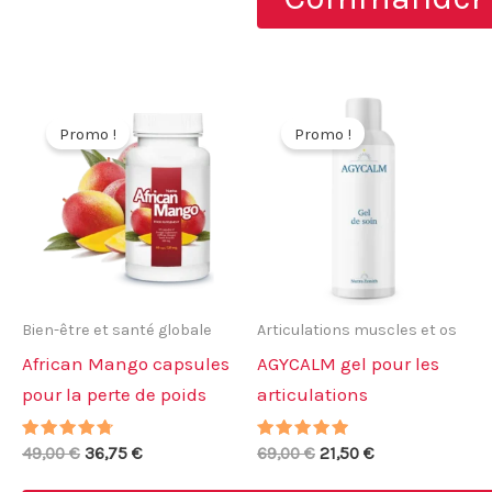
118,00 €.
59,00 €.
Promo !
Promo !
Bien-être et santé globale
Articulations muscles et os
African Mango capsules
AGYCALM gel pour les
pour la perte de poids
articulations
Note
Le
Le
Note
Le
Le
49,00
€
36,75
€
69,00
€
21,50
€
4.50
4.67
prix
prix
prix
prix
sur 5
sur 5