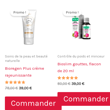
Promo !
Promo !
Soins de la peau et beauté
Contrôle du poids et minceur
naturelle
Bioslim gouttes, flacon
Bioregen Plus crème
de 20 ml
rajeunissante
Note
Le
Le
80,00
€
39,00
€
5.00
Note
Le
Le
78,00
€
39,00
€
prix
prix
sur 5
4.43
prix
prix
initial
actuel
sur 5
Commander
initial
actuel
était :
est :
Commander
était :
est :
80,00 €.
39,00 €.
78,00 €.
39,00 €.