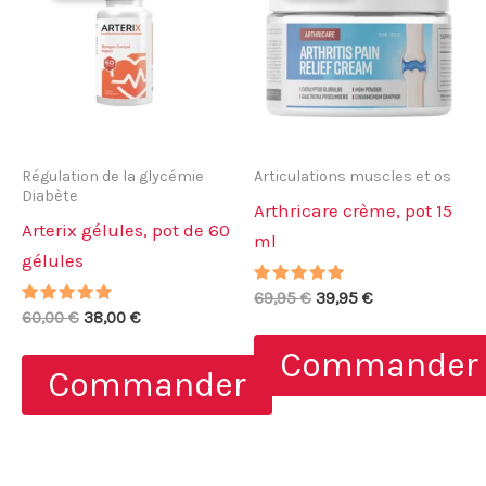
Régulation de la glycémie
Articulations muscles et os
Diabète
Arthricare crème, pot 15
Arterix gélules, pot de 60
ml
gélules
Note
Le
Le
69,95
€
39,95
€
4.67
Note
Le
Le
60,00
€
38,00
€
prix
prix
sur 5
4.67
prix
prix
initial
actuel
sur 5
Commander
initial
actuel
était :
est :
Commander
était :
est :
69,95 €.
39,95 €.
60,00 €.
38,00 €.