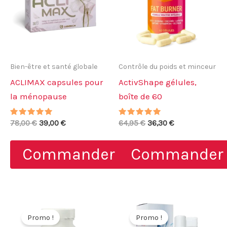
Bien-être et santé globale
Contrôle du poids et minceur
ACLIMAX capsules pour
ActivShape gélules,
la ménopause
boîte de 60
Note
Le
Le
Note
Le
Le
78,00
€
39,00
€
64,95
€
36,30
€
4.88
5.00
prix
prix
prix
prix
sur 5
sur 5
initial
actuel
initial
actuel
Commander
Commander
était :
est :
était :
est :
78,00 €.
39,00 €.
64,95 €.
36,30 €.
Promo !
Promo !