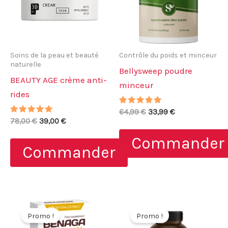
Soins de la peau et beauté
Contrôle du poids et minceur
naturelle
Bellysweep poudre
BEAUTY AGE crème anti-
minceur
rides
Note
Le
Le
64,99
€
33,99
€
4.75
Note
Le
Le
78,00
€
39,00
€
prix
prix
sur 5
5.00
prix
prix
initial
actuel
sur 5
Commander
initial
actuel
était :
est :
Commander
était :
est :
64,99 €.
33,99 €.
78,00 €.
39,00 €.
Promo !
Promo !