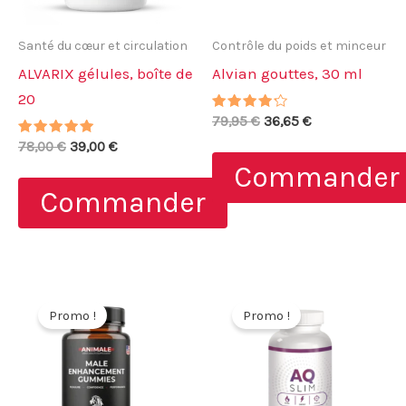
Santé du cœur et circulation
Contrôle du poids et minceur
ALVARIX gélules, boîte de
Alvian gouttes, 30 ml
20
Note
Le
Le
79,95
€
36,65
€
4.00
prix
prix
Note
Le
Le
sur 5
78,00
€
39,00
€
initial
actuel
4.86
prix
prix
Commander
sur 5
était :
est :
initial
actuel
79,95 €.
36,65 €.
Commander
était :
est :
78,00 €.
39,00 €.
Promo !
Promo !