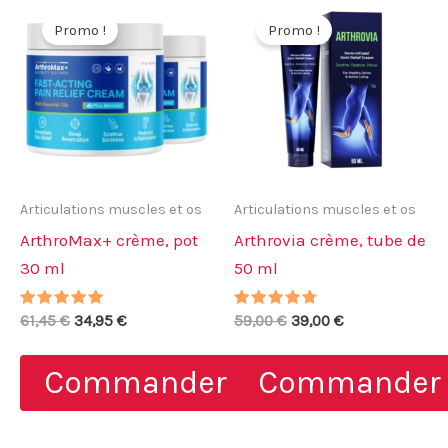
Promo !
Promo !
Articulations muscles et os
Articulations muscles et os
ArthroMax+ crème, pot
Arthrovia crème, tube de
30 ml
50 ml
Note
Le
Le
Note
Le
Le
61,45
€
34,95
€
59,00
€
39,00
€
4.89
4.50
prix
prix
prix
prix
sur 5
sur 5
initial
actuel
initial
actuel
Commander
Commander
était :
est :
était :
est :
61,45 €.
34,95 €.
59,00 €.
39,00 €.