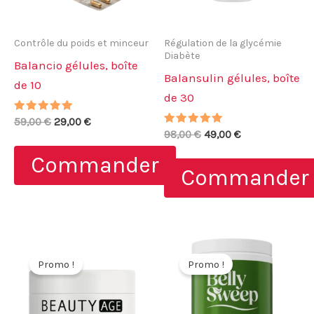
Contrôle du poids et minceur
Régulation de la glycémie
Diabète
Balancio gélules, boîte
Balansulin gélules, boîte
de 10
de 30
Note
Le
Le
59,00
€
29,00
€
4.80
Note
Le
Le
prix
prix
98,00
€
49,00
€
sur 5
4.86
prix
prix
initial
actuel
sur 5
Commander
initial
actuel
était :
est :
Commander
était :
est :
59,00 €.
29,00 €.
98,00 €.
49,00 €.
Promo !
Promo !