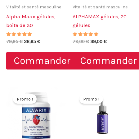
Vitalité et santé masculine
Vitalité et santé masculine
Alpha Maax gélules,
ALPHAMAX gélules, 20
boîte de 30
gélules
Note
Le
Le
Note
Le
Le
79,95
€
36,65
€
78,00
€
39,00
€
5.00
5.00
prix
prix
prix
prix
sur 5
sur 5
initial
actuel
initial
actuel
Commander
Commander
était :
est :
était :
est :
79,95 €.
36,65 €.
78,00 €.
39,00 €.
Promo !
Promo !