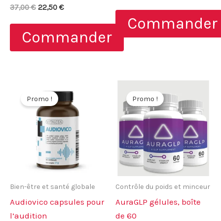
prix
prix
Note
Le
Le
sur 5
37,00
€
22,50
€
initial
actuel
5.00
prix
prix
Commander
sur 5
était :
est :
initial
actuel
98,00 €.
49,00 €.
Commander
était :
est :
37,00 €.
22,50 €.
Promo !
Promo !
Bien-être et santé globale
Contrôle du poids et minceur
Audiovico capsules pour
AuraGLP gélules, boîte
l’audition
de 60