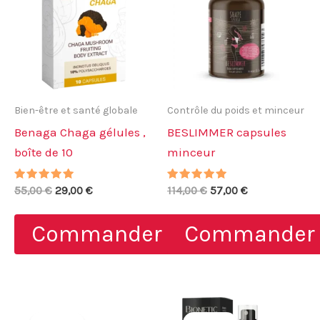
Bien-être et santé globale
Contrôle du poids et minceur
Benaga Chaga gélules ,
BESLIMMER capsules
boîte de 10
minceur
Note
Le
Le
Note
Le
Le
55,00
€
29,00
€
114,00
€
57,00
€
4.75
4.67
prix
prix
prix
prix
sur 5
sur 5
initial
actuel
initial
actuel
Commander
Commander
était :
est :
était :
est :
55,00 €.
29,00 €.
114,00 €.
57,00 €.