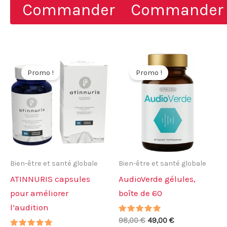
Commander
Commander
était :
est :
était :
est :
78,00 €.
39,00 €.
58,00 €.
29,00 €.
Promo !
Promo !
Bien-être et santé globale
Bien-être et santé globale
ATINNURIS capsules
AudioVerde gélules,
pour améliorer
boîte de 60
l’audition
Note
Le
Le
98,00
€
49,00
€
4.83