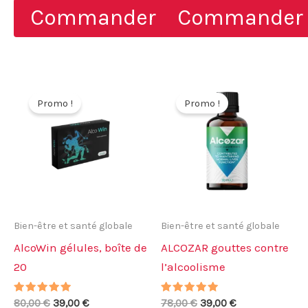
initial
actuel
initial
actuel
Commander
Commander
était :
est :
était :
est :
49,00 €.
36,75 €.
69,00 €.
21,50 €.
Promo !
Promo !
Bien-être et santé globale
Bien-être et santé globale
AlcoWin gélules, boîte de
ALCOZAR gouttes contre
20
l’alcoolisme
Note
Le
Le
Note
Le
Le
80,00
€
39,00
€
78,00
€
39,00
€