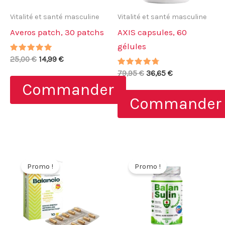
Vitalité et santé masculine
Vitalité et santé masculine
Averos patch, 30 patchs
AXIS capsules, 60
gélules
Note
Le
Le
25,00
€
14,99
€
4.83
prix
prix
sur 5
Note
Le
Le
79,95
€
36,65
€
initial
actuel
4.50
prix
prix
Commander
sur 5
était :
est :
initial
actuel
25,00 €.
14,99 €.
Commander
était :
est :
79,95 €.
36,65 €.
Promo !
Promo !