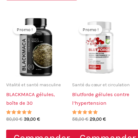
Promo !
Promo !
Vitalité et santé masculine
Santé du cœur et circulation
BLACKMACA gélules,
Blutforde gélules contre
boîte de 30
l’hypertension
Note
Le
Le
Note
Le
Le
80,00
€
39,00
€
58,00
€
29,00
€
5.00
4.86
prix
prix
prix
prix
sur 5
sur 5
initial
actuel
initial
actuel
était :
est :
était :
est :