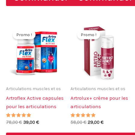
98,00 €.
49,00 €.
78,00 €.
49,00 €.
Promo !
Promo !
Articulations muscles et os
Articulations muscles et os
Artroflex Active capsules
Artrolux+ crème pour les
pour les articulations
articulations
Note
Le
Le
Note
Le
Le
78,00
€
39,00
€
58,00
€
29,00
€
4.88
4.67
prix
prix
prix
prix
sur 5
sur 5
initial
actuel
initial
actuel