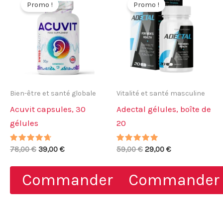
Promo !
Promo !
Bien-être et santé globale
Vitalité et santé masculine
Acuvit capsules, 30
Adectal gélules, boîte de
gélules
20
Note
Le
Le
Note
Le
Le
78,00
€
39,00
€
59,00
€
29,00
€
4.43
5.00
prix
prix
prix
prix
sur 5
sur 5
initial
actuel
initial
actuel
Commander
Commander
était :
est :
était :
est :
78,00 €.
39,00 €.
59,00 €.
29,00 €.