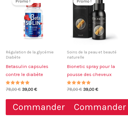
Promo !
Promo !
Régulation de la glycémie
Soins de la peau et beauté
Diabète
naturelle
Betasulin capsules
Bionetic spray pour la
contre le diabète
pousse des cheveux
Note
Le
Le
Note
Le
Le
78,00
€
39,00
€
78,00
€
39,00
€
4.67
4.80
prix
prix
prix
prix
sur 5
sur 5
initial
actuel
initial
actuel
Commander
Commander
était :
est :
était :
est :
78,00 €.
39,00 €.
78,00 €.
39,00 €.