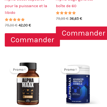
pour la puissance et la
boîte de 60
libido
Note
Le
Le
79,95
€
36,65
€
5.00
prix
prix
Note
Le
Le
sur 5
75,00
€
42,00
€
initial
actuel
4.67
prix
prix
Commander
sur 5
était :
est :
initial
actuel
79,95 €.
36,65 €.
Commander
était :
est :
75,00 €.
42,00 €.
Promo !
Promo !