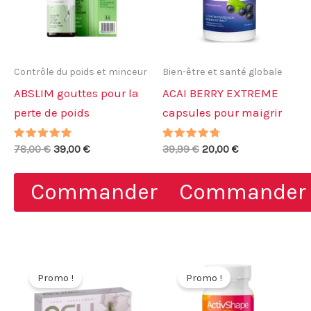
Contrôle du poids et minceur
Bien-être et santé globale
ABSLIM gouttes pour la
ACAI BERRY EXTREME
perte de poids
capsules pour maigrir
Note
Le
Le
Note
Le
Le
78,00
€
39,00
€
39,99
€
20,00
€
4.57
4.50
prix
prix
prix
prix
sur 5
sur 5
initial
actuel
initial
actuel
Commander
Commander
était :
est :
était :
est :
78,00 €.
39,00 €.
39,99 €.
20,00 €.
Promo !
Promo !