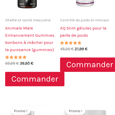
Vitalité et santé masculine
Contrôle du poids et minceur
Animale Male
AQ Slim gélules pour la
Enhancement Gummies
perte de poids
bonbons à mâcher pour
Note
Le
Le
45,00
€
21,99
€
la puissance (gummies)
4.50
prix
prix
sur 5
initial
actuel
Commander
Note
Le
Le
69,95
€
39,95
€
était :
est :
5.00
prix
prix
45,00 €.
21,99 €.
sur 5
initial
actuel
Commander
était :
est :
69,95 €.
39,95 €.
Promo !
Promo !