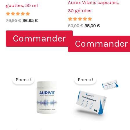
Aurex Vitalis capsules,
gouttes, 50 ml
30 gélules
Note
Le
Le
79,95
€
36,65
€
5.00
Note
Le
Le
prix
prix
60,00
€
38,00
€
sur 5
5.00
prix
prix
initial
actuel
sur 5
Commander
initial
actuel
était :
est :
Commander
était :
est :
79,95 €.
36,65 €.
60,00 €.
38,00 €.
Promo !
Promo !