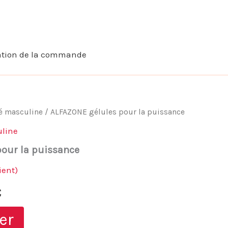
ation de la commande
té masculine
/ ALFAZONE gélules pour la puissance
uline
our la puissance
ient)
Le
€
prix
er