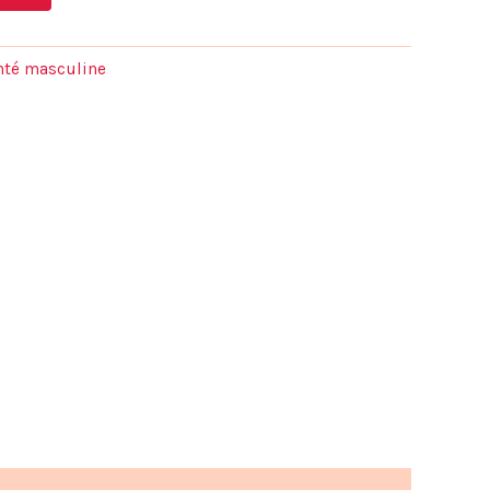
actuel
est :
anté masculine
.
39,00 €.