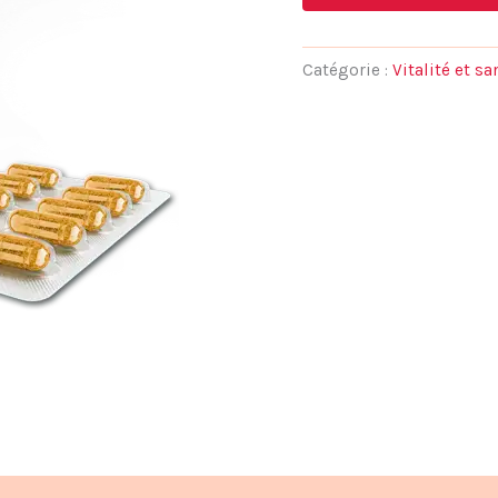
initial
était :
Catégorie :
Vitalité et s
78,00 €