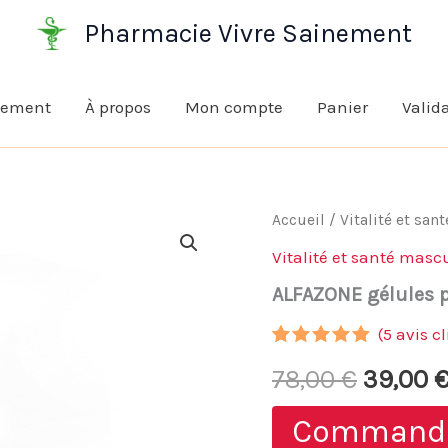
Pharmacie Vivre Sainement
nement
À propos
Mon compte
Panier
Valid
Accueil
/
Vitalité et san
Vitalité et santé masc
ALFAZONE gélules p
(
5
avis cl
Noté
4
4.75
Le
78,00
€
39,00
sur 5
basé sur
notations
prix
Command
client