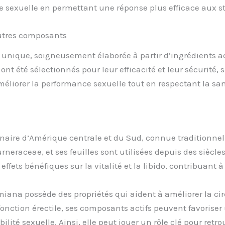
vie sexuelle en permettant une réponse plus efficace aux s
autres composants
que, soigneusement élaborée à partir d’ingrédients actif
nt été sélectionnés pour leur efficacité et leur sécurité,
liorer la performance sexuelle tout en respectant la santé
inaire d’Amérique centrale et du Sud, connue traditionne
neraceae, et ses feuilles sont utilisées depuis des siècles
ffets bénéfiques sur la vitalité et la libido, contribuant
iana possède des propriétés qui aident à améliorer la cir
fonction érectile, ses composants actifs peuvent favoriser
lité sexuelle. Ainsi, elle peut jouer un rôle clé pour retr