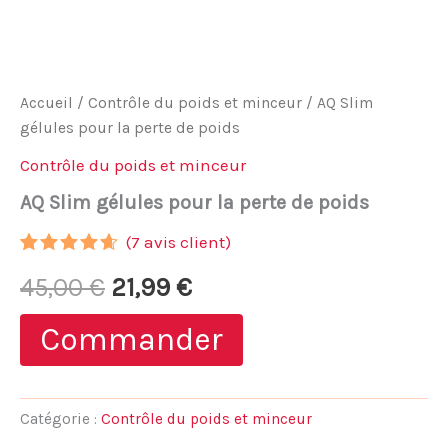
Accueil
/
Contrôle du poids et minceur
/ AQ Slim
gélules pour la perte de poids
Contrôle du poids et minceur
AQ Slim gélules pour la perte de poids
(
7
avis client)
Noté
6
4.50
Le
Le
45,00
€
21,99
€
sur 5
basé
sur
prix
prix
Commander
notations
client
initial
actuel
était :
est :
Catégorie :
Contrôle du poids et minceur