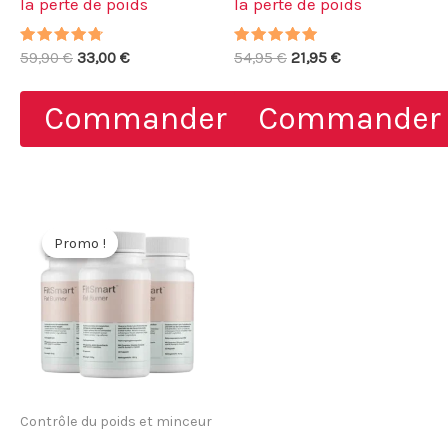
la perte de poids
la perte de poids
Note
Le
Le
Note
Le
Le
59,90
€
33,00
€
54,95
€
21,95
€
4.50
4.88
prix
prix
prix
prix
sur 5
sur 5
initial
actuel
initial
actuel
Commander
Commander
était :
est :
était :
est :
59,90 €.
33,00 €.
54,95 €.
21,95 €.
Promo !
Promo !
Contrôle du poids et minceur