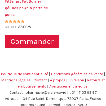
FitSmart Fat Burner
gélules pour la perte de
poids
Note
Le
Le
68,90
€
33,00
€
4.80
prix
prix
sur 5
initial
actuel
Commander
était :
est :
68,90 €.
33,00 €.
Politique de confidentialité
|
Conditions générales de vente
|
Mentions légales
|
Contact
|
À propos
|
Livraison
|
Retours et
remboursements
|
Avertissement médical
Contact :
pharmacie@vivre-covid.fr
, 01 47 05 93 87
Adresse : 104 Rue Saint-Dominique, 75007 Paris, France
Horaires : Lundi–Samedi : 08:00–20:00