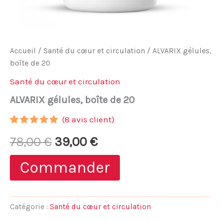
Accueil
/
Santé du cœur et circulation
/ ALVARIX gélules,
boîte de 20
Santé du cœur et circulation
ALVARIX gélules, boîte de 20
(
8
avis client)
Noté
7
4.86
Le
Le
78,00
€
39,00
€
sur 5
basé sur
notations
prix
prix
Commander
client
initial
actuel
était :
est :
Catégorie :
Santé du cœur et circulation