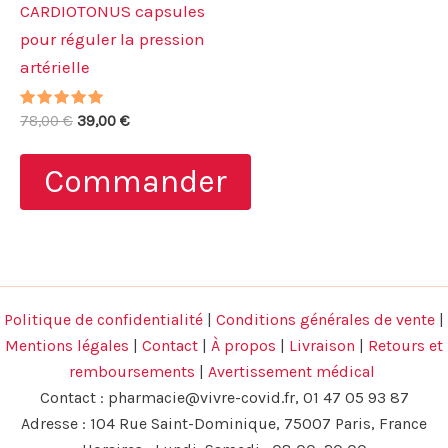
CARDIOTONUS capsules
pour réguler la pression
artérielle
Note
Le
Le
78,00
€
39,00
€
4.83
prix
prix
sur 5
initial
actuel
Commander
était :
est :
78,00 €.
39,00 €.
Politique de confidentialité
|
Conditions générales de vente
|
Mentions légales
|
Contact
|
À propos
|
Livraison
|
Retours et
remboursements
|
Avertissement médical
Contact :
pharmacie@vivre-covid.fr
, 01 47 05 93 87
Adresse : 104 Rue Saint-Dominique, 75007 Paris, France