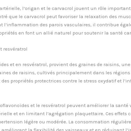
rtérielle, l’origan et le carvacrol jouent un rôle important
é que le carvacrol peut favoriser la relaxation des muscle
t l’inflammation des parois vasculaires, il contribue éga
priétés en font un allié naturel pour soutenir la santé car
t resvératrol
oïdes et en resvératrol, provient des graines de raisins, 
aines de raisins, cultivés principalement dans les régions
 des propriétés protectrices contre le stress oxydatif et l
oflavonoïdes et le resvératrol peuvent améliorer la santé v
ielle et en limitant l’agrégation plaquettaire. Ces effets 
ypertension légère ou modérée. La consommation régulière 
 améliorant la flexibilité des vaisseaux et en réduisant l