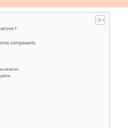
ations ?
autres composants
resvératrol
opéine