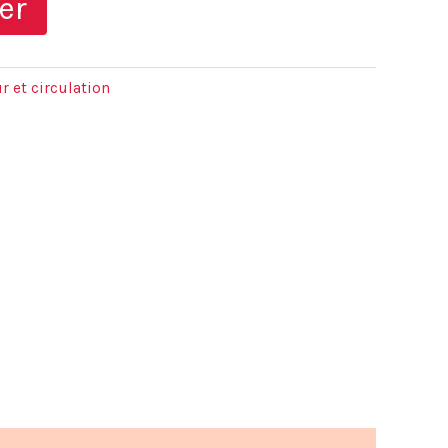
er
actuel
est :
r et circulation
.
15,60 €.