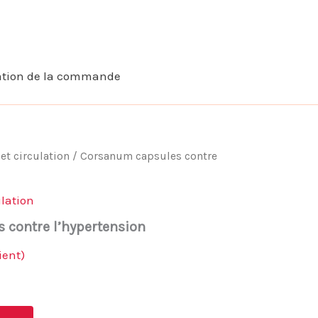
ation de la commande
et circulation
/ Corsanum capsules contre
lation
contre l’hypertension
ient)
Le
prix