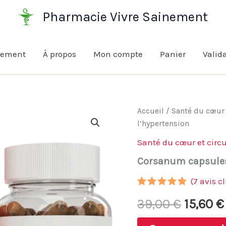
Pharmacie Vivre Sainement
nement
À propos
Mon compte
Panier
Valid
Accueil
/
Santé du cœur 
l’hypertension
Santé du cœur et circu
Corsanum capsules 
(
7
avis cl
Noté
6
4.83
Le
39,00
€
15,60
€
sur 5
basé sur
notations
prix