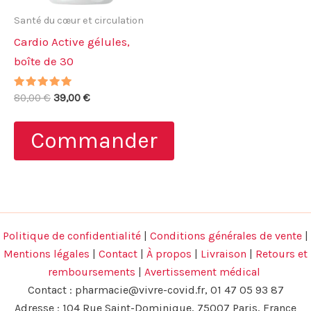
Santé du cœur et circulation
Cardio Active gélules,
boîte de 30
Note
Le
Le
80,00
€
39,00
€
4.71
prix
prix
sur 5
initial
actuel
Commander
était :
est :
80,00 €.
39,00 €.
Politique de confidentialité
|
Conditions générales de vente
|
Mentions légales
|
Contact
|
À propos
|
Livraison
|
Retours et
remboursements
|
Avertissement médical
Contact :
pharmacie@vivre-covid.fr
, 01 47 05 93 87
Adresse : 104 Rue Saint-Dominique, 75007 Paris, France