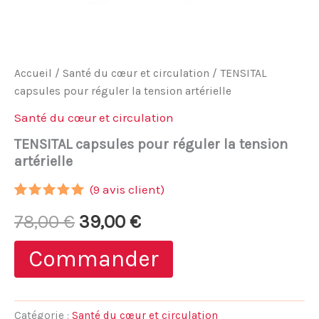
Accueil
/
Santé du cœur et circulation
/ TENSITAL
capsules pour réguler la tension artérielle
Santé du cœur et circulation
TENSITAL capsules pour réguler la tension
artérielle
(
9
avis client)
Noté
8
4.88
Le
Le
78,00
€
39,00
€
sur 5
basé sur
notations
prix
prix
Commander
client
initial
actuel
était :
est :
Catégorie :
Santé du cœur et circulation