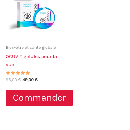
Bien-être et santé globale
OCUVIT gélules pour la
vue
Note
Le
Le
98,00
€
49,00
€
4.57
prix
prix
sur 5
initial
actuel
Commander
était :
est :
98,00 €.
49,00 €.