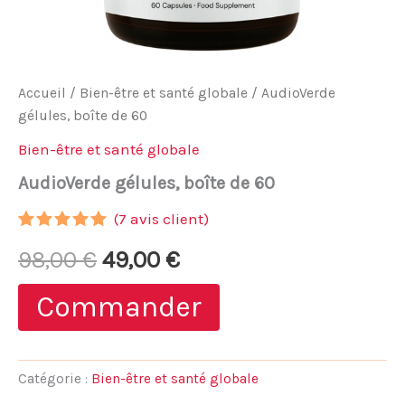
Accueil
/
Bien-être et santé globale
/ AudioVerde
gélules, boîte de 60
Bien-être et santé globale
AudioVerde gélules, boîte de 60
(
7
avis client)
Noté
6
4.83
Le
Le
98,00
€
49,00
€
sur 5
basé sur
notations
prix
prix
Commander
client
initial
actuel
était :
est :
Catégorie :
Bien-être et santé globale