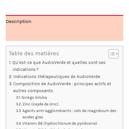
98,00 €.
49,00 €.
Description
Avis (7)
Table des matières
Qu’est-ce que AudioVerde et quelles sont ses
indications ?
Indications thérapeutiques de AudioVerde
Composition de AudioVerde : principes actifs et
autres composants
Ginkgo biloba
Zinc (oxyde de zinc)
Agents anti-agglomérants : sels de magnésium des
acides gras
Vitamin B6 (hydrochlorure de pyridoxine)