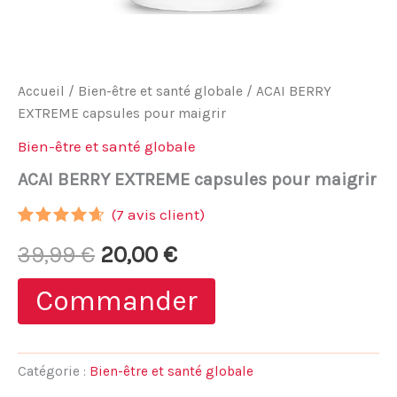
Accueil
/
Bien-être et santé globale
/ ACAI BERRY
EXTREME capsules pour maigrir
Bien-être et santé globale
ACAI BERRY EXTREME capsules pour maigrir
(
7
avis client)
Noté
6
4.50
Le
Le
39,99
€
20,00
€
sur 5
basé
sur
prix
prix
Commander
notations
client
initial
actuel
était :
est :
Catégorie :
Bien-être et santé globale