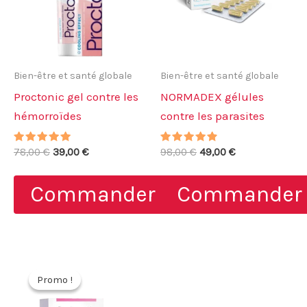
Bien-être et santé globale
Bien-être et santé globale
Proctonic gel contre les
NORMADEX gélules
hémorroïdes
contre les parasites
Note
Le
Le
Note
Le
Le
78,00
€
39,00
€
98,00
€
49,00
€
4.75
4.60
prix
prix
prix
prix
sur 5
sur 5
initial
actuel
initial
actuel
Commander
Commander
était :
est :
était :
est :
78,00 €.
39,00 €.
98,00 €.
49,00 €.
Promo !
Promo !