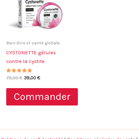
Bien-être et santé globale
CYSTONETTE gélules
contre la cystite
Note
Le
Le
78,00
€
39,00
€
4.86
prix
prix
sur 5
initial
actuel
Commander
était :
est :
78,00 €.
39,00 €.