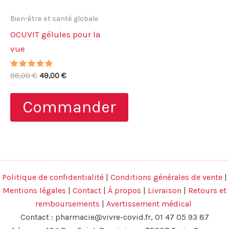
Bien-être et santé globale
OCUVIT gélules pour la
vue
Note
Le
Le
98,00
€
49,00
€
4.57
prix
prix
sur 5
initial
actuel
Commander
était :
est :
98,00 €.
49,00 €.
Politique de confidentialité
|
Conditions générales de vente
|
Mentions légales
|
Contact
|
À propos
|
Livraison
|
Retours et
remboursements
|
Avertissement médical
Contact :
pharmacie@vivre-covid.fr
, 01 47 05 93 87