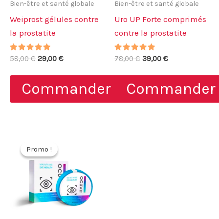
Bien-être et santé globale
Bien-être et santé globale
Weiprost gélules contre
Uro UP Forte comprimés
la prostatite
contre la prostatite
Note
Le
Le
Note
Le
Le
58,00
€
29,00
€
78,00
€
39,00
€
5.00
4.71
prix
prix
prix
prix
sur 5
sur 5
initial
actuel
initial
actuel
Commander
Commander
était :
est :
était :
est :
58,00 €.
29,00 €.
78,00 €.
39,00 €.
Promo !
Promo !