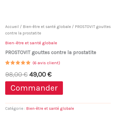
Accueil
/
Bien-être et santé globale
/ PROSTOVIT gouttes
contre la prostatite
Bien-être et santé globale
PROSTOVIT gouttes contre la prostatite
(
6
avis client)
Noté
5
4.80
Le
Le
98,00
€
49,00
€
sur 5
basé sur
notations
prix
prix
Commander
client
initial
actuel
était :
est :
Catégorie :
Bien-être et santé globale