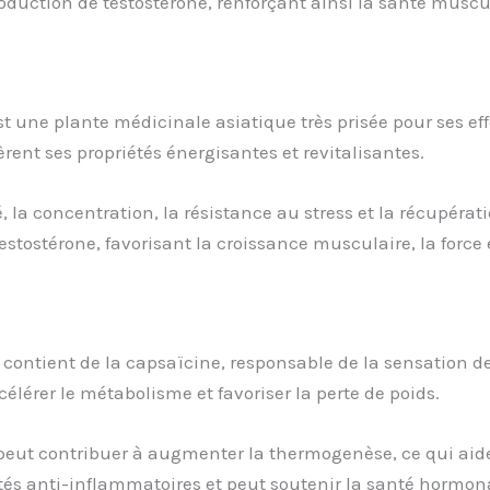
duction de testostérone, renforçant ainsi la santé muscul
t une plante médicinale asiatique très prisée pour ses ef
rent ses propriétés énergisantes et revitalisantes.
, la concentration, la résistance au stress et la récupéra
stostérone, favorisant la croissance musculaire, la force 
, contient de la capsaïcine, responsable de la sensation 
célérer le métabolisme et favoriser la perte de poids.
e peut contribuer à augmenter la thermogenèse, ce qui aid
és anti-inflammatoires et peut soutenir la santé hormona