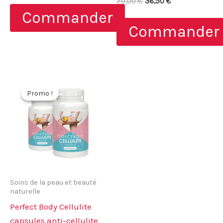
Le
Le
70,00
€
36,50
€
initial
actuel
5.00
prix
prix
Commander
sur 5
était :
est :
initial
actuel
98,00 €.
49,00 €.
Commander
était :
est :
70,00 €.
36,50 €.
Promo !
Promo !
Soins de la peau et beauté
naturelle
Perfect Body Cellulite
capsules anti-cellulite