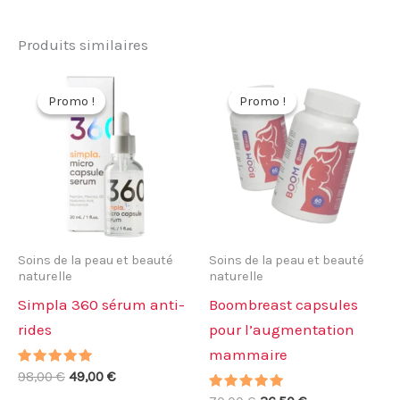
Produits similaires
Promo !
Promo !
Promo !
Promo !
Soins de la peau et beauté
Soins de la peau et beauté
naturelle
naturelle
Simpla 360 sérum anti-
Boombreast capsules
rides
pour l’augmentation
mammaire
Note
Le
Le
98,00
€
49,00
€
4.86
prix
prix
sur 5
Note