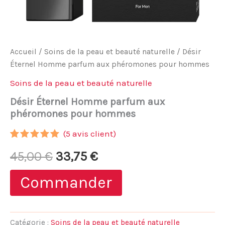
Accueil
/
Soins de la peau et beauté naturelle
/ Désir
Éternel Homme parfum aux phéromones pour hommes
Soins de la peau et beauté naturelle
Désir Éternel Homme parfum aux
phéromones pour hommes
(
5
avis client)
Noté
4
5.00
Le
Le
45,00
€
33,75
€
sur 5
basé sur
notations
prix
prix
Commander
client
initial
actuel
était :
est :
Catégorie :
Soins de la peau et beauté naturelle