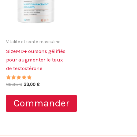
Vitalité et santé masculine
SizeMD+ oursons gélifiés
pour augmenter le taux
de testostérone
Note
Le
Le
69,95
€
33,00
€
5.00
prix
prix
sur 5
initial
actuel
Commander
était :
est :
69,95 €.
33,00 €.