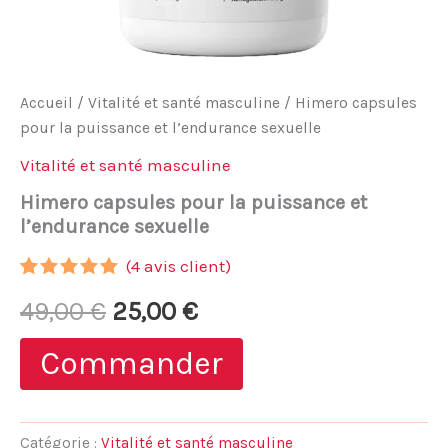
Accueil
/
Vitalité et santé masculine
/ Himero capsules
pour la puissance et l’endurance sexuelle
Vitalité et santé masculine
Himero capsules pour la puissance et
l’endurance sexuelle
(
4
avis client)
Noté
4
5.00
Le
Le
49,00
€
25,00
€
sur 5
basé sur
notations
prix
prix
Commander
client
initial
actuel
était :
est :
Catégorie :
Vitalité et santé masculine