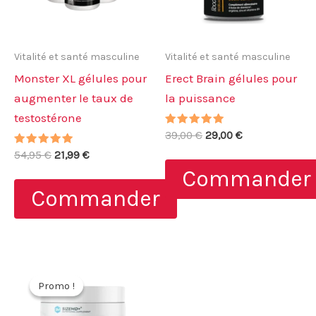
Vitalité et santé masculine
Vitalité et santé masculine
Monster XL gélules pour
Erect Brain gélules pour
augmenter le taux de
la puissance
testostérone
Note
Le
Le
39,00
€
29,00
€
4.89
prix
prix
Note
Le
Le
sur 5
54,95
€
21,99
€
initial
actuel
5.00
prix
prix
Commander
sur 5
était :
est :
initial
actuel
39,00 €.
29,00 €.
Commander
était :
est :
54,95 €.
21,99 €.
Promo !
Promo !