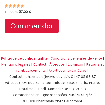
Note
Le
Le
114,00
€
57,00
€
5.00
prix
prix
sur 5
initial
actuel
Commander
était :
est :
114,00 €.
57,00 €.
Politique de confidentialité
|
Conditions générales de vente
|
Mentions légales
|
Contact
|
À propos
|
Livraison
|
Retours et
remboursements
|
Avertissement médical
Contact :
pharmacie@vivre-covid.fr
, 01 47 05 93 87
Adresse : 104 Rue Saint-Dominique, 75007 Paris, France
Horaires : Lundi–Samedi : 08:00–20:00
Commandes en ligne acceptées 24h/24 et 7j/7
© 2026 Pharmacie Vivre Sainement