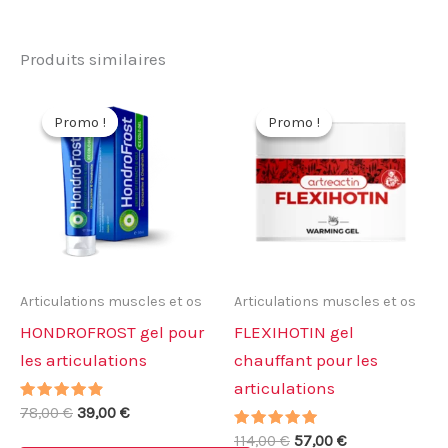
Produits similaires
Promo !
Promo !
Promo !
Promo !
Articulations muscles et os
Articulations muscles et os
HONDROFROST gel pour
FLEXIHOTIN gel
les articulations
chauffant pour les
articulations
Note
Le
Le
78,00
€
39,00
€
4.63
prix
prix
sur 5
Note
Le
Le
114,00
€
57,00
€