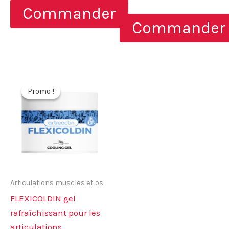
initial
actuel
4.86
prix
prix
Commander
sur 5
était :
est :
initial
actuel
78,00 €.
39,00 €.
Commander
était :
est :
114,00 €.
57,00 €.
Promo !
Promo !
Articulations muscles et os
FLEXICOLDIN gel
rafraîchissant pour les
articulations