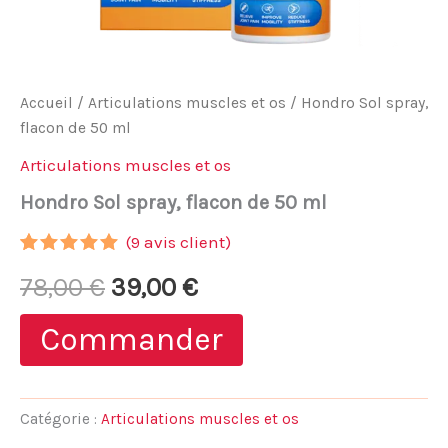
Accueil
/
Articulations muscles et os
/ Hondro Sol spray,
flacon de 50 ml
Articulations muscles et os
Hondro Sol spray, flacon de 50 ml
(
9
avis client)
Noté
8
4.88
Le
Le
78,00
€
39,00
€
sur 5
basé sur
notations
prix
prix
Commander
client
initial
actuel
était :
est :
Catégorie :
Articulations muscles et os