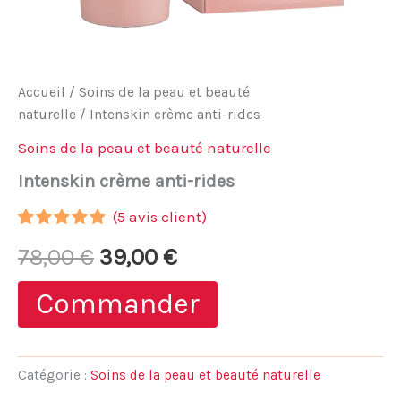
Accueil
/
Soins de la peau et beauté
naturelle
/ Intenskin crème anti-rides
Soins de la peau et beauté naturelle
Intenskin crème anti-rides
(
5
avis client)
Noté
4
4.75
Le
Le
78,00
€
39,00
€
sur 5
basé sur
notations
prix
prix
Commander
client
initial
actuel
était :
est :
Catégorie :
Soins de la peau et beauté naturelle