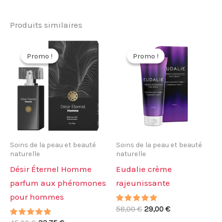
Produits similaires
Promo !
Promo !
Promo !
Promo !
Soins de la peau et beauté
Soins de la peau et beauté
naturelle
naturelle
Désir Éternel Homme
Eudalie crème
parfum aux phéromones
rajeunissante
pour hommes
Note
Le
Le
58,00
€
29,00
€
5.00
prix
prix
Note
sur 5