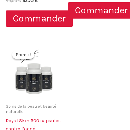
Le
Le
45,00
€
33,75
€
initial
actuel
5.00
prix
prix
Commander
sur 5
était :
est :
initial
actuel
58,00 €.
29,00 €.
Commander
était :
est :
45,00 €.
33,75 €.
Promo !
Promo !
Soins de la peau et beauté
naturelle
Royal Skin 500 capsules
contre l’acné