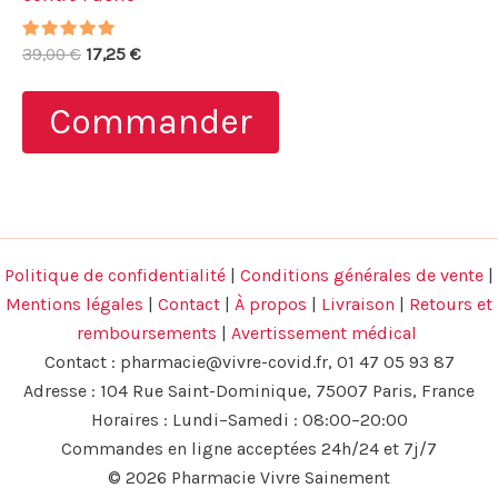
Note
Le
Le
39,00
€
17,25
€
4.75
prix
prix
sur 5
initial
actuel
Commander
était :
est :
39,00 €.
17,25 €.
Politique de confidentialité
|
Conditions générales de vente
|
Mentions légales
|
Contact
|
À propos
|
Livraison
|
Retours et
remboursements
|
Avertissement médical
Contact :
pharmacie@vivre-covid.fr
, 01 47 05 93 87
Adresse : 104 Rue Saint-Dominique, 75007 Paris, France
Horaires : Lundi–Samedi : 08:00–20:00
Commandes en ligne acceptées 24h/24 et 7j/7
© 2026 Pharmacie Vivre Sainement