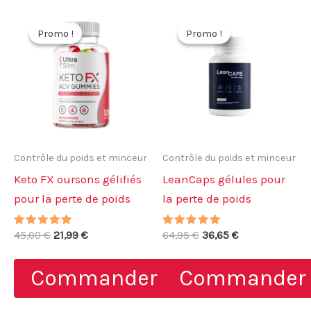
Promo !
Promo !
Promo !
Promo !
Contrôle du poids et minceur
Contrôle du poids et minceur
Keto FX oursons gélifiés
LeanCaps gélules pour
pour la perte de poids
la perte de poids
Note
Le
Le
Note
Le
Le
45,00
€
21,99
€
64,95
€
36,65
€
5.00
5.00
prix
prix
prix
prix
sur 5
sur 5
initial
actuel
initial
actuel
Commander
Commander
était :
est :
était :
est :
45,00 €.
21,99 €.
64,95 €.
36,65 €.