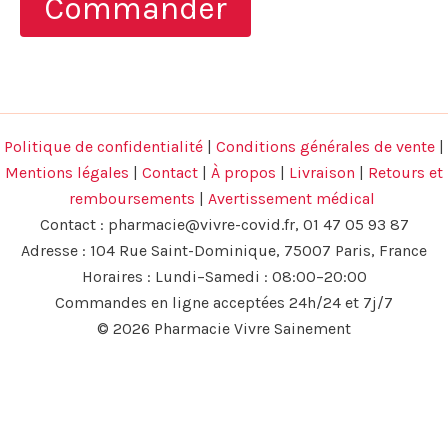
Commander
était :
est :
49,95 €.
39,95 €.
Politique de confidentialité
|
Conditions générales de vente
|
Mentions légales
|
Contact
|
À propos
|
Livraison
|
Retours et
remboursements
|
Avertissement médical
Contact :
pharmacie@vivre-covid.fr
, 01 47 05 93 87
Adresse : 104 Rue Saint-Dominique, 75007 Paris, France
Horaires : Lundi–Samedi : 08:00–20:00
Commandes en ligne acceptées 24h/24 et 7j/7
© 2026 Pharmacie Vivre Sainement