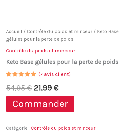
Accueil
/
Contrôle du poids et minceur
/ Keto Base
gélules pour la perte de poids
Contrôle du poids et minceur
Keto Base gélules pour la perte de poids
(
7
avis client)
Noté
6
5.00
Le
Le
54,95
€
21,99
€
sur 5
basé sur
notations
prix
prix
Commander
client
initial
actuel
était :
est :
Catégorie :
Contrôle du poids et minceur