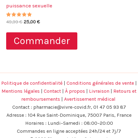
puissance sexuelle
Note
Le
Le
49,99
€
25,00
€
4.56
prix
prix
sur 5
initial
actuel
Commander
était :
est :
49,99 €.
25,00 €.
Politique de confidentialité
|
Conditions générales de vente
|
Mentions légales
|
Contact
|
À propos
|
Livraison
|
Retours et
remboursements
|
Avertissement médical
Contact :
pharmacie@vivre-covid.fr
, 01 47 05 93 87
Adresse : 104 Rue Saint-Dominique, 75007 Paris, France
Horaires : Lundi–Samedi : 08:00–20:00
Commandes en ligne acceptées 24h/24 et 7j/7