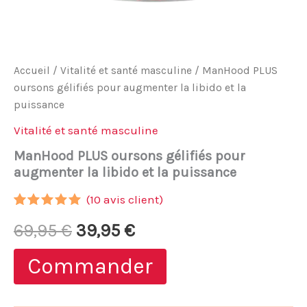
Accueil
/
Vitalité et santé masculine
/ ManHood PLUS
oursons gélifiés pour augmenter la libido et la
puissance
Vitalité et santé masculine
ManHood PLUS oursons gélifiés pour
augmenter la libido et la puissance
(
10
avis client)
Noté
10
4.80
Le
Le
69,95
€
39,95
€
sur 5
basé sur
notations
prix
prix
Commander
client
initial
actuel