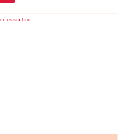
actuel
est :
anté masculine
.
39,00 €.