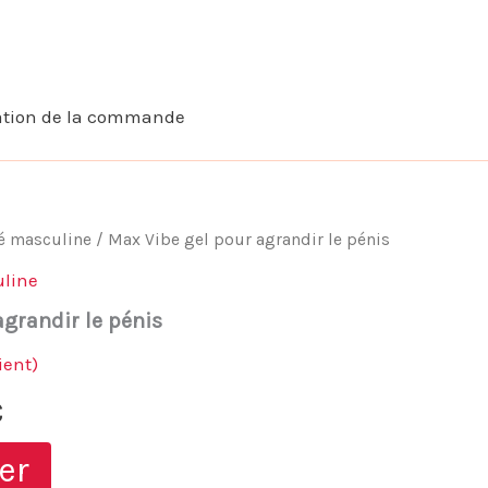
ation de la commande
té masculine
/ Max Vibe gel pour agrandir le pénis
uline
agrandir le pénis
ient)
Le
€
prix
er