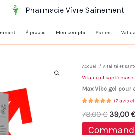
Pharmacie Vivre Sainement
nement
À propos
Mon compte
Panier
Valid
Accueil
/
Vitalité et san
Vitalité et santé masc
Max Vibe gel pour 
(
7
avis cl
Noté
6
4.83
Le
78,00
€
39,00
sur 5
basé sur
notations
prix
Command
client