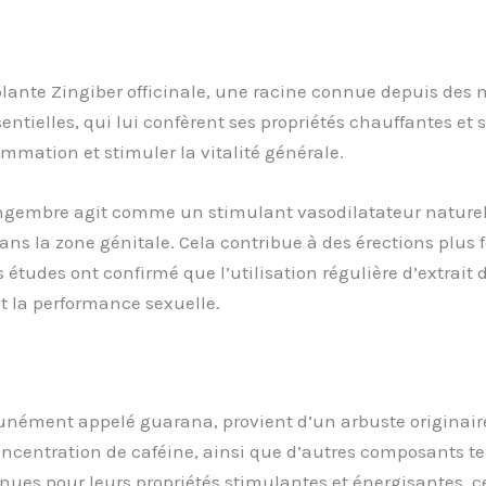
plante Zingiber officinale, une racine connue depuis des m
ntielles, qui lui confèrent ses propriétés chauffantes et 
ammation et stimuler la vitalité générale.
ngembre agit comme un stimulant vasodilatateur naturel. I
ns la zone génitale. Cela contribue à des érections plus 
Des études ont confirmé que l’utilisation régulière d’extrai
et la performance sexuelle.
unément appelé guarana, provient d’un arbuste originaire
ncentration de caféine, ainsi que d’autres composants tels
nues pour leurs propriétés stimulantes et énergisantes, c