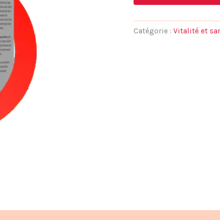
initial
était :
Catégorie :
Vitalité et s
78,00 €