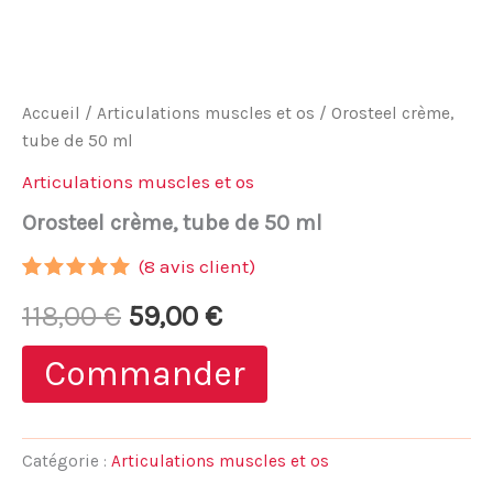
Accueil
/
Articulations muscles et os
/ Orosteel crème,
tube de 50 ml
Articulations muscles et os
Orosteel crème, tube de 50 ml
(
8
avis client)
Noté
7
5.00
Le
Le
118,00
€
59,00
€
sur 5
basé sur
notations
prix
prix
Commander
client
initial
actuel
était :
est :
Catégorie :
Articulations muscles et os