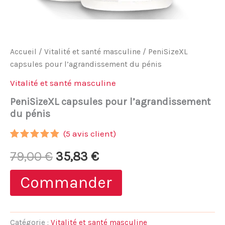
Accueil
/
Vitalité et santé masculine
/ PeniSizeXL
capsules pour l’agrandissement du pénis
Vitalité et santé masculine
PeniSizeXL capsules pour l’agrandissement
du pénis
(
5
avis client)
Noté
4
4.75
Le
Le
79,00
€
35,83
€
sur 5
basé sur
notations
prix
prix
Commander
client
initial
actuel
était :
est :
Catégorie :
Vitalité et santé masculine