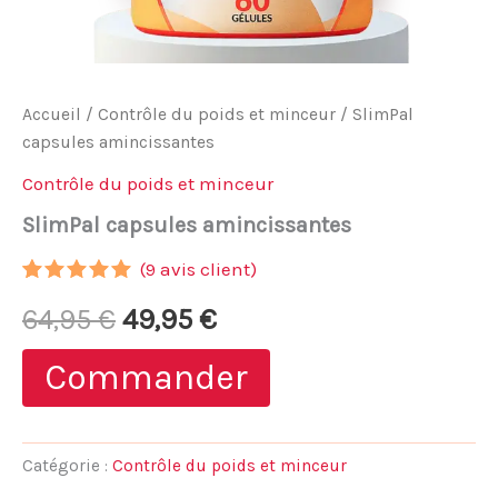
Accueil
/
Contrôle du poids et minceur
/ SlimPal
capsules amincissantes
Contrôle du poids et minceur
SlimPal capsules amincissantes
(
9
avis client)
Noté
8
5.00
Le
Le
64,95
€
49,95
€
sur 5
basé sur
notations
prix
prix
Commander
client
initial
actuel
était :
est :
Catégorie :
Contrôle du poids et minceur