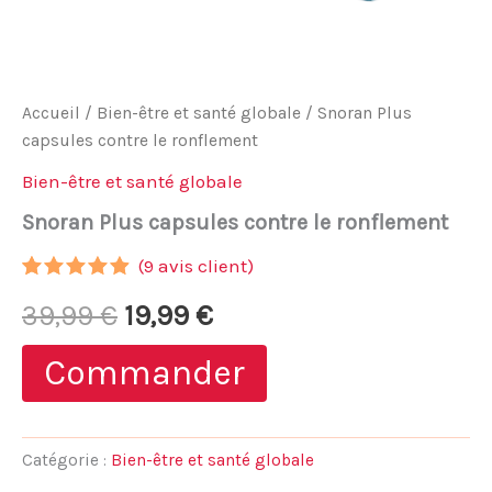
Accueil
/
Bien-être et santé globale
/ Snoran Plus
capsules contre le ronflement
Bien-être et santé globale
Snoran Plus capsules contre le ronflement
(
9
avis client)
Noté
8
4.75
Le
Le
39,99
€
19,99
€
sur 5
basé sur
notations
prix
prix
Commander
client
initial
actuel
était :
est :
Catégorie :
Bien-être et santé globale