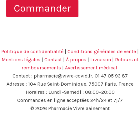
initial
actuel
Commander
était :
est :
69,95 €.
39,95 €.
Politique de confidentialité
|
Conditions générales de vente
|
Mentions légales
|
Contact
|
À propos
|
Livraison
|
Retours et
remboursements
|
Avertissement médical
Contact :
pharmacie@vivre-covid.fr
, 01 47 05 93 87
Adresse : 104 Rue Saint-Dominique, 75007 Paris, France
Horaires : Lundi–Samedi : 08:00–20:00
Commandes en ligne acceptées 24h/24 et 7j/7
© 2026 Pharmacie Vivre Sainement