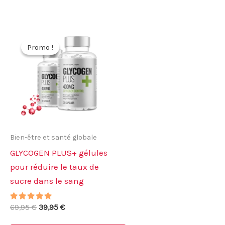
Promo !
Promo !
Bien-être et santé globale
GLYCOGEN PLUS+ gélules
pour réduire le taux de
sucre dans le sang
Note
Le
Le
69,95
€
39,95
€
5.00
prix
prix
sur 5