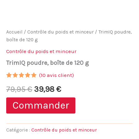
Accueil
/
Contrôle du poids et minceur
/ TrimIQ poudre,
boîte de 120 g
Contrôle du poids et minceur
TrimIQ poudre, boîte de 120 g
(
10
avis client)
Noté
9
4.78
Le
Le
79,95
€
39,98
€
sur 5
basé sur
notations
prix
prix
Commander
client
initial
actuel
était :
est :
Catégorie :
Contrôle du poids et minceur