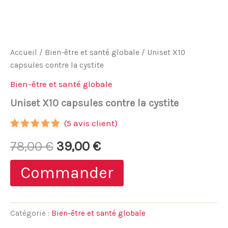
Accueil
/
Bien-être et santé globale
/ Uniset X10
capsules contre la cystite
Bien-être et santé globale
Uniset X10 capsules contre la cystite
(
5
avis client)
Noté
4
4.75
Le
Le
78,00
€
39,00
€
sur 5
basé sur
notations
prix
prix
Commander
client
initial
actuel
était :
est :
Catégorie :
Bien-être et santé globale