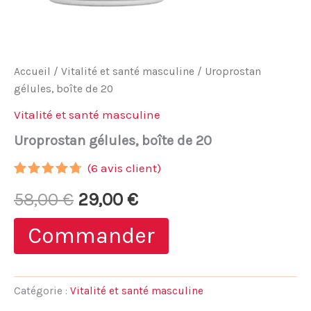
Accueil
/
Vitalité et santé masculine
/ Uroprostan
gélules, boîte de 20
Vitalité et santé masculine
Uroprostan gélules, boîte de 20
(
6
avis client)
Noté
5
4.60
Le
Le
58,00
€
29,00
€
sur 5
basé
sur
prix
prix
Commander
notations
client
initial
actuel
était :
est :
Catégorie :
Vitalité et santé masculine