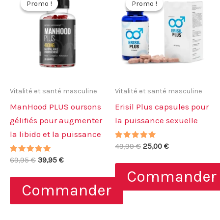
Promo !
Promo !
Promo !
Promo !
Vitalité et santé masculine
Vitalité et santé masculine
ManHood PLUS oursons
Erisil Plus capsules pour
gélifiés pour augmenter
la puissance sexuelle
la libido et la puissance
Note
Le
Le
49,99
€
25,00
€
5.00
prix
prix
Note
Le
Le
sur 5
69,95
€
39,95
€
initial
actuel
4.80
prix
prix
Commander
sur 5
était :
est :
initial
actuel
49,99 €.
25,00 €.
Commander
était :
est :
69,95 €.
39,95 €.