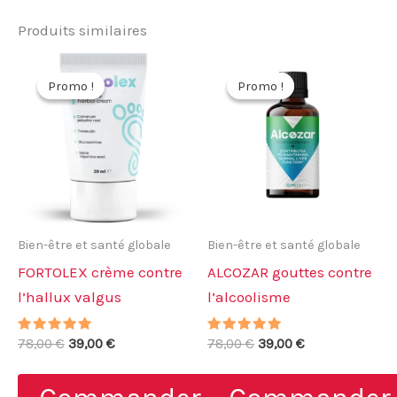
Produits similaires
Promo !
Promo !
Promo !
Promo !
Bien-être et santé globale
Bien-être et santé globale
FORTOLEX crème contre
ALCOZAR gouttes contre
l’hallux valgus
l’alcoolisme
Note
Le
Le
Note
Le
Le
78,00
€
39,00
€
78,00
€
39,00
€
5.00
4.83
prix
prix
prix
prix
sur 5
sur 5
initial
actuel
initial
actuel
était :
est :
était :
est :