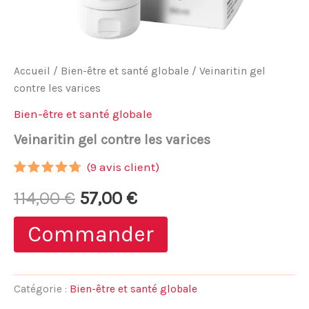
Accueil
/
Bien-être et santé globale
/ Veinaritin gel
contre les varices
Bien-être et santé globale
Veinaritin gel contre les varices
(
9
avis client)
Noté
8
4.63
Le
Le
114,00
€
57,00
€
sur 5
basé
sur
prix
prix
Commander
notations
client
initial
actuel
était :
est :
Catégorie :
Bien-être et santé globale