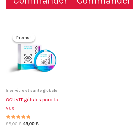
Commander
Commander
78,00 €.
39,00 €.
78,00 €.
39,00 €.
Promo !
Promo !
Bien-être et santé globale
OCUVIT gélules pour la
vue
Note
Le
Le
98,00
€
49,00
€
4.57
prix
prix
sur 5