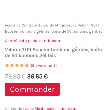
Accueil
/
Contrôle du poids et minceur
/ Velomi GLP1
Booster bonbons gélifiés, boîte de 50 bonbons gélifiés
Contrôle du poids et minceur
Velomi GLP1 Booster bonbons gélifiés, boîte
de 50 bonbons gélifiés
(
9
avis client)
Noté
8
4.88
Le
Le
79,95
€
36,65
€
sur 5
basé sur
notations
prix
prix
Commander
client
initial
actuel
était :
est :
Catégorie :
Contrôle du poids et minceur