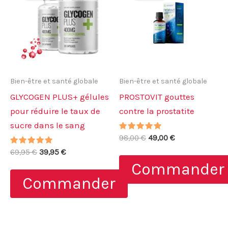
Bien-être et santé globale
Bien-être et santé globale
GLYCOGEN PLUS+ gélules
PROSTOVIT gouttes
pour réduire le taux de
contre la prostatite
sucre dans le sang
Note
Le
Le
98,00
€
49,00
€
4.80
prix
prix
Note
Le
Le
sur 5
69,95
€
39,95
€
initial
actuel
5.00
prix
prix
Commander
sur 5
était :
est :
initial
actuel
98,00 €.
49,00 €.
Commander
était :
est :
69,95 €.
39,95 €.