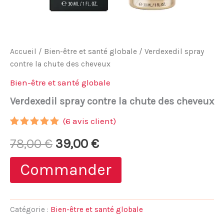
Accueil
/
Bien-être et santé globale
/ Verdexedil spray
contre la chute des cheveux
Bien-être et santé globale
Verdexedil spray contre la chute des cheveux
(
6
avis client)
Noté
5
5.00
Le
Le
78,00
€
39,00
€
sur 5
basé sur
notations
prix
prix
Commander
client
initial
actuel
était :
est :
Catégorie :
Bien-être et santé globale