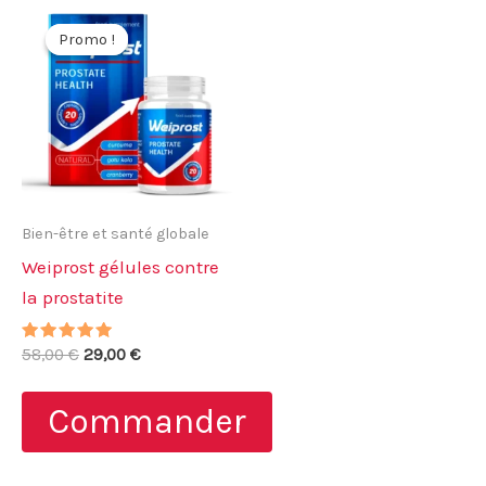
Promo !
Promo !
Bien-être et santé globale
Weiprost gélules contre
la prostatite
Note
Le
Le
58,00
€
29,00
€
5.00
prix
prix
sur 5
initial
actuel
Commander
était :
est :
58,00 €.
29,00 €.