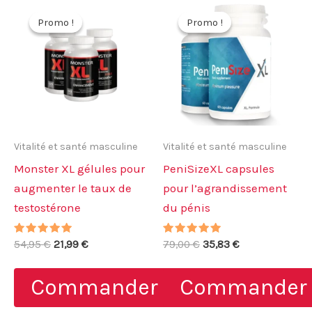
Promo !
Promo !
Promo !
Promo !
Vitalité et santé masculine
Vitalité et santé masculine
Monster XL gélules pour
PeniSizeXL capsules
augmenter le taux de
pour l’agrandissement
testostérone
du pénis
Note
Le
Le
Note
Le
Le
54,95
€
21,99
€
79,00
€
35,83
€
5.00
4.75
prix
prix
prix
prix
sur 5
sur 5
initial
actuel
initial
actuel
Commander
Commander
était :
est :
était :
est :
54,95 €.
21,99 €.
79,00 €.
35,83 €.