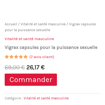
Accueil
/
Vitalité et santé masculine
/ Vigrax capsules
pour la puissance sexuelle
Vitalité et santé masculine
Vigrax capsules pour la puissance sexuelle
(
7
avis client)
Noté
6
5.00
Le
Le
69,00
€
26,17
€
sur 5
basé sur
notations
prix
prix
Commander
client
initial
actuel
était :
est :
Catégorie :
Vitalité et santé masculine