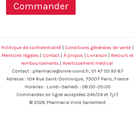
Commander
était :
est :
138,00 €.
69,00 €.
Politique de confidentialité
|
Conditions générales de vente
|
Mentions légales
|
Contact
|
À propos
|
Livraison
|
Retours et
remboursements
|
Avertissement médical
Contact :
pharmacie@vivre-covid.fr
, 01 47 05 93 87
Adresse : 104 Rue Saint-Dominique, 75007 Paris, France
Horaires : Lundi–Samedi : 08:00–20:00
Commandes en ligne acceptées 24h/24 et 7j/7
© 2026 Pharmacie Vivre Sainement