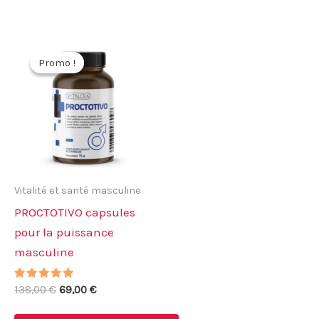
Promo !
Promo !
Vitalité et santé masculine
PROCTOTIVO capsules
pour la puissance
masculine
Note
Le
Le
138,00
€
69,00
€
4.78
prix
prix
sur 5
initial
actuel