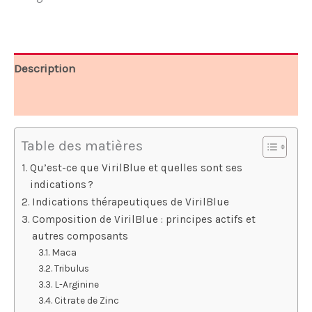
79,90 €.
39,95 €.
Description
Avis (6)
Table des matières
Qu’est-ce que VirilBlue et quelles sont ses
indications ?
Indications thérapeutiques de VirilBlue
Composition de VirilBlue : principes actifs et
autres composants
Maca
Tribulus
L-Arginine
Citrate de Zinc