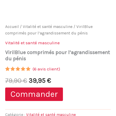
Accueil
/
Vitalité et santé masculine
/ VirilBlue
comprimés pour l’agrandissement du pénis
Vitalité et santé masculine
VirilBlue comprimés pour l’agrandissement
du pénis
(
6
avis client)
Noté
5
5.00
Le
Le
79,90
€
39,95
€
sur 5
basé sur
notations
prix
prix
Commander
client
initial
actuel
était :
est :
Catégorie :
Vitalité et santé masculine