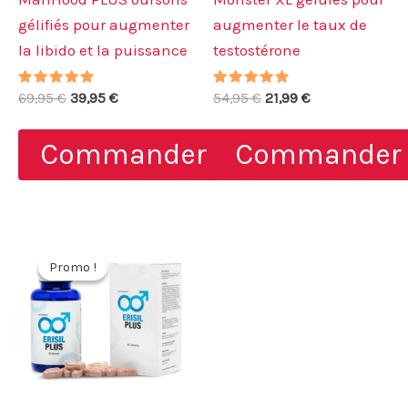
gélifiés pour augmenter
augmenter le taux de
la libido et la puissance
testostérone
Note
Le
Le
Note
Le
Le
69,95
€
39,95
€
54,95
€
21,99
€
4.80
5.00
prix
prix
prix
prix
sur 5
sur 5
initial
actuel
initial
actuel
Commander
Commander
était :
est :
était :
est :
69,95 €.
39,95 €.
54,95 €.
21,99 €.
Promo !
Promo !