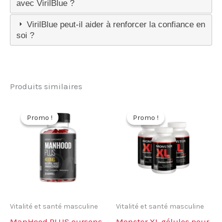
avec VirilBlue ?
VirilBlue peut-il aider à renforcer la confiance en
soi ?
Produits similaires
Promo !
Promo !
Promo !
Promo !
Vitalité et santé masculine
Vitalité et santé masculine
ManHood PLUS oursons
Monster XL gélules pour