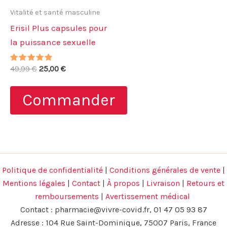
Vitalité et santé masculine
Erisil Plus capsules pour
la puissance sexuelle
Note
Le
Le
49,99
€
25,00
€
5.00
prix
prix
sur 5
initial
actuel
Commander
était :
est :
49,99 €.
25,00 €.
Politique de confidentialité
|
Conditions générales de vente
|
Mentions légales
|
Contact
|
À propos
|
Livraison
|
Retours et
remboursements
|
Avertissement médical
Contact :
pharmacie@vivre-covid.fr
, 01 47 05 93 87
Adresse : 104 Rue Saint-Dominique, 75007 Paris, France