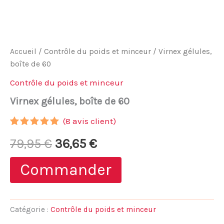
Accueil
/
Contrôle du poids et minceur
/ Virnex gélules,
boîte de 60
Contrôle du poids et minceur
Virnex gélules, boîte de 60
(
8
avis client)
Noté
8
4.88
Le
Le
79,95
€
36,65
€
sur 5
basé sur
notations
prix
prix
Commander
client
initial
actuel
était :
est :
Catégorie :
Contrôle du poids et minceur