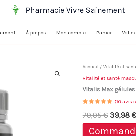
Pharmacie Vivre Sainement
nement
À propos
Mon compte
Panier
Valid
Accueil
/
Vitalité et san
Vitalité et santé masc
Vitalis Max gélules 
(
10
avis c
Noté
9
4.78
Le
79,95
€
39,98
sur 5
basé sur
notations
prix
Command
client