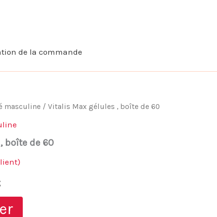
ation de la commande
té masculine
/ Vitalis Max gélules , boîte de 60
uline
, boîte de 60
lient)
Le
€
prix
er