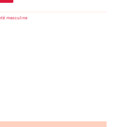
actuel
est :
anté masculine
.
39,98 €.