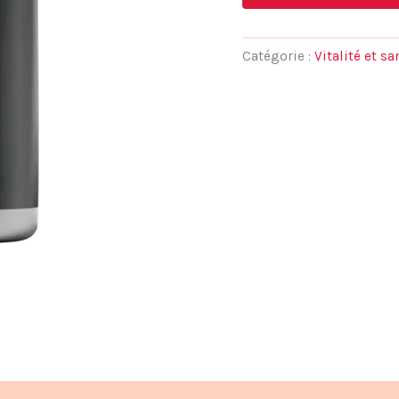
initial
était :
Catégorie :
Vitalité et s
79,95 €