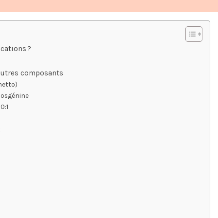
ications ?
 autres composants
metto)
diosgénine
0:1
t