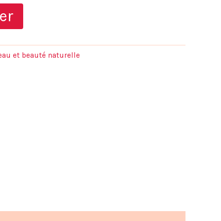
prix
er
actuel
est :
eau et beauté naturelle
.
39,00 €.