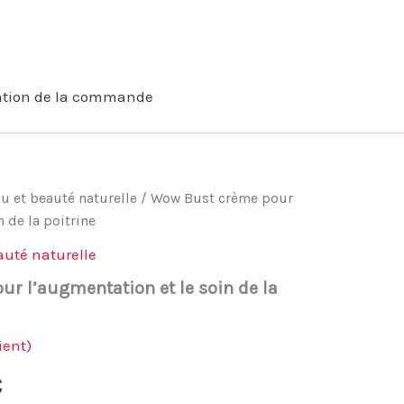
ation de la commande
au et beauté naturelle
/ Wow Bust crème pour
n de la poitrine
auté naturelle
r l’augmentation et le soin de la
ient)
Le
€