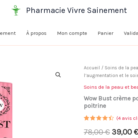
Pharmacie Vivre Sainement
nement
À propos
Mon compte
Panier
Valid
Accueil
/
Soins de la pe
l’augmentation et le soi
Soins de la peau et be
Wow Bust crème pou
poitrine
(
4
avis cl
Noté
3
4.33
Le
78,00
€
39,00
sur 5
basé