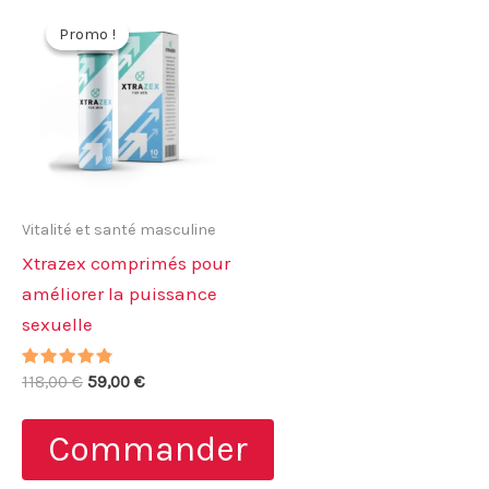
Promo !
Promo !
Vitalité et santé masculine
Xtrazex comprimés pour
améliorer la puissance
sexuelle
Note
Le
Le
118,00
€
59,00
€
4.57
prix
prix
sur 5
initial
actuel
Commander
était :
est :
118,00 €.
59,00 €.