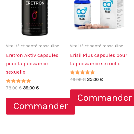
Vitalité et santé masculine
Vitalité et santé masculine
Eretron Aktiv capsules
Erisil Plus capsules pour
pour la puissance
la puissance sexuelle
sexuelle
Note
Le
Le
49,99
€
25,00
€
5.00
prix
prix
Note
Le
Le
sur 5
78,00
€
39,00
€
initial
actuel
4.89
prix
prix
Commander
sur 5
était :
est :
initial
actuel
49,99 €.
25,00 €.
Commander
était :
est :
78,00 €.
39,00 €.