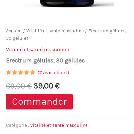
Accueil
/
Vitalité et santé masculine
/ Erectrum gélules,
30 gélules
Vitalité et santé masculine
Erectrum gélules, 30 gélules
(
7
avis client)
Noté
6
4.67
Le
Le
69,00
€
39,00
€
sur 5
basé
sur
prix
prix
Commander
notations
client
initial
actuel
était :
est :
Catégorie :
Vitalité et santé masculine