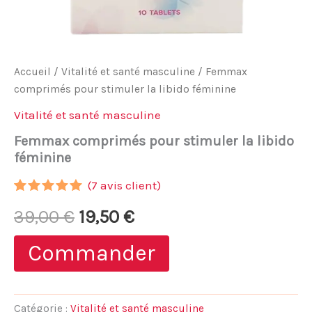
Accueil
/
Vitalité et santé masculine
/ Femmax
comprimés pour stimuler la libido féminine
Vitalité et santé masculine
Femmax comprimés pour stimuler la libido
féminine
(
7
avis client)
Noté
6
5.00
Le
Le
39,00
€
19,50
€
sur 5
basé sur
notations
prix
prix
Commander
client
initial
actuel
était :
est :
Catégorie :
Vitalité et santé masculine