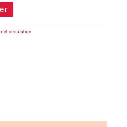
prix
er
actuel
est :
r et circulation
.
39,00 €.