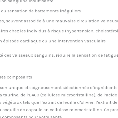
ation sanguine insuffisante
ou sensation de battements irréguliers
es, souvent associée à une mauvaise circulation veineus
es chez les individus à risque (hypertension, cholestérol
un épisode cardiaque ou une intervention vasculaire
té des vaisseaux sanguins, réduire la sensation de fatigu
utres composants
son unique et soigneusement sélectionnée d’ingrédients a
aurine, de l’E460 (cellulose microcristalline), de l’acide
taux tels que l’extrait de feuille d’olivier, l’extrait de 
 coquille de capsule en cellulose microcristalline. Ce pro
ses composants pour votre santé.