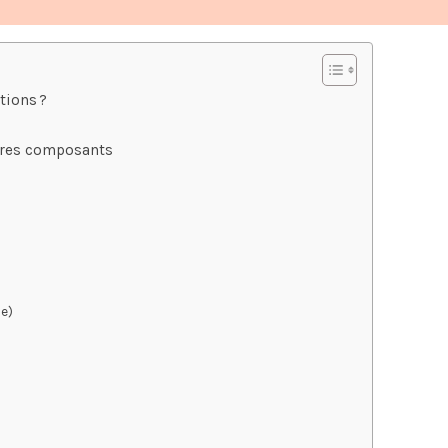
tions ?
utres composants
e)