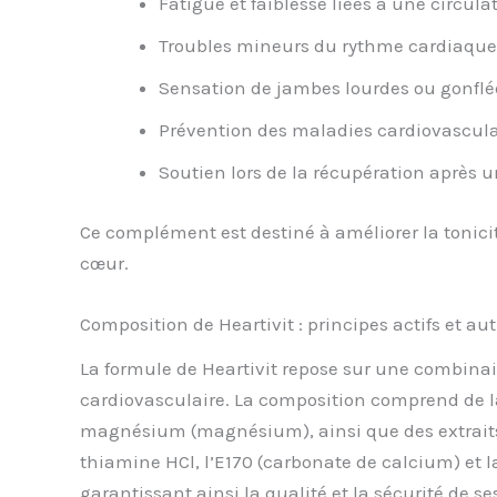
Fatigue et faiblesse liées à une circul
Troubles mineurs du rythme cardiaque 
Sensation de jambes lourdes ou gonflé
Prévention des maladies cardiovasculair
Soutien lors de la récupération après 
Ce complément est destiné à améliorer la tonici
cœur.
Composition de Heartivit : principes actifs et a
La formule de Heartivit repose sur une combinai
cardiovasculaire. La composition comprend de la t
magnésium (magnésium), ainsi que des extraits végé
thiamine HCl, l’E170 (carbonate de calcium) et la
garantissant ainsi la qualité et la sécurité de 