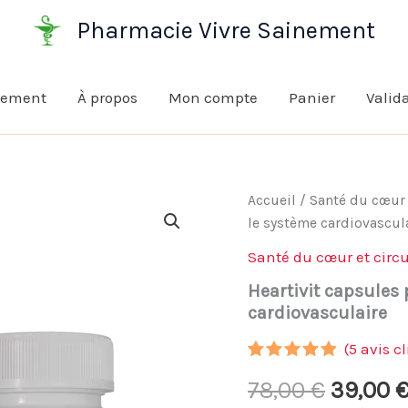
Pharmacie Vivre Sainement
nement
À propos
Mon compte
Panier
Valid
Accueil
/
Santé du cœur 
le système cardiovascul
Santé du cœur et circu
Heartivit capsules 
cardiovasculaire
(
5
avis cl
Noté
4
4.75
Le
78,00
€
39,00
sur 5
basé sur