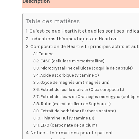
Description
Avis (5)
Table des matières
Qu’est-ce que Heartivit et quelles sont ses indica
Indications thérapeutiques de Heartivit
Composition de Heartivit : principes actifs et a
Taurine
E460 (cellulose microcristalline)
Microcrystalline cellulose (coquille de capsule)
Acide ascorbique (vitamine C)
Oxyde de magnésium (magnésium)
Extrait de feuille d’olivier (Olea europaea L.)
Extrait de fleurs de Crataegus monogyna (aubépin
Rutin (extrait de fleur de Sophora J.)
Extrait de berbérine (Berberis aristata)
Thiamine HCl (vitamine B1)
E170 (carbonate de calcium)
Notice – Informations pour le patient