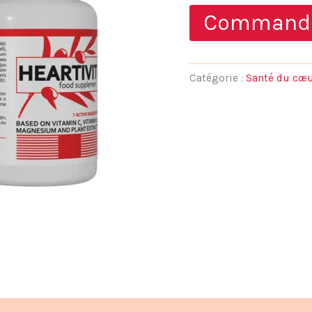
notations
prix
Command
client
initial
était :
Catégorie :
Santé du cœu
78,00 €