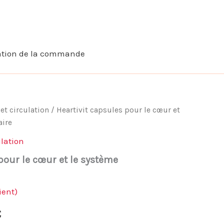
ation de la commande
et circulation
/ Heartivit capsules pour le cœur et
aire
lation
pour le cœur et le système
ient)
Le
€