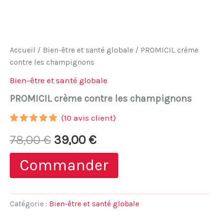
Accueil
/
Bien-être et santé globale
/ PROMICIL crème
contre les champignons
Bien-être et santé globale
PROMICIL crème contre les champignons
(
10
avis client)
Noté
9
4.89
Le
Le
78,00
€
39,00
€
sur 5
basé sur
notations
prix
prix
Commander
client
initial
actuel
était :
est :
Catégorie :
Bien-être et santé globale