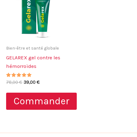
Bien-être et santé globale
GELAREX gel contre les
hémorroïdes
Note
Le
Le
78,00
€
39,00
€
5.00
prix
prix
sur 5
initial
actuel
Commander
était :
est :
78,00 €.
39,00 €.