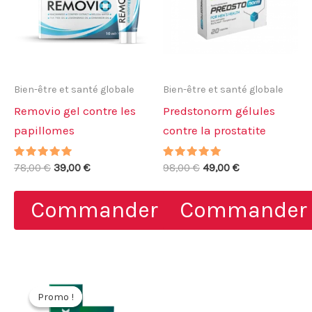
Bien-être et santé globale
Bien-être et santé globale
Removio gel contre les
Predstonorm gélules
papillomes
contre la prostatite
Note
Le
Le
Note
Le
Le
78,00
€
39,00
€
98,00
€
49,00
€
5.00
4.86
prix
prix
prix
prix
sur 5
sur 5
initial
actuel
initial
actuel
Commander
Commander
était :
est :
était :
est :
78,00 €.
39,00 €.
98,00 €.
49,00 €.
Promo !
Promo !