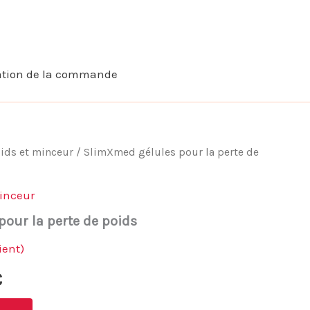
ation de la commande
ids et minceur
/ SlimXmed gélules pour la perte de
minceur
our la perte de poids
ient)
Le
€
prix