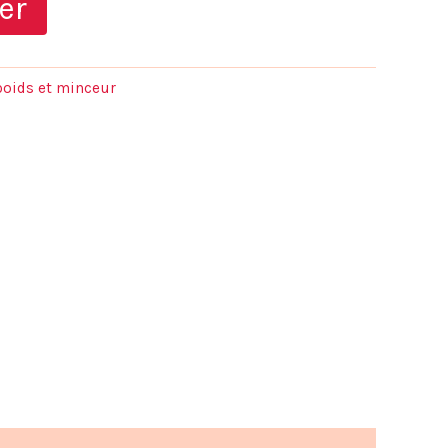
er
actuel
est :
poids et minceur
.
29,90 €.