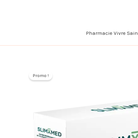
Aller
au
contenu
Pharmacie Vivre Sai
Promo !