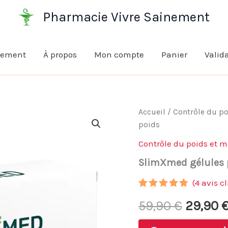
Pharmacie Vivre Sainement
nement
À propos
Mon compte
Panier
Valid
Accueil
/
Contrôle du po
poids
Contrôle du poids et 
SlimXmed gélules p
(
4
avis cl
Noté
3
4.67
Le
59,90
€
29,90
sur 5
basé
sur
prix