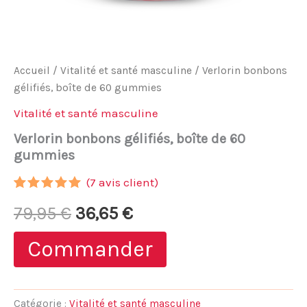
Accueil
/
Vitalité et santé masculine
/ Verlorin bonbons
gélifiés, boîte de 60 gummies
Vitalité et santé masculine
Verlorin bonbons gélifiés, boîte de 60
gummies
(
7
avis client)
Noté
6
4.83
Le
Le
79,95
€
36,65
€
sur 5
basé sur
notations
prix
prix
Commander
client
initial
actuel
était :
est :
Catégorie :
Vitalité et santé masculine