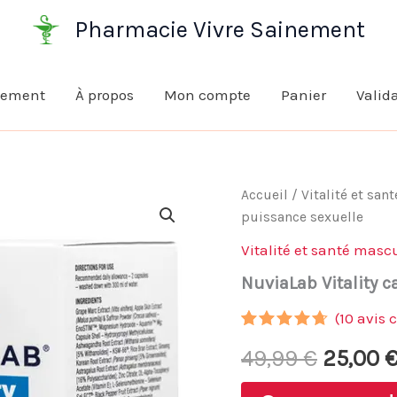
Pharmacie Vivre Sainement
nement
À propos
Mon compte
Panier
Valid
Accueil
/
Vitalité et san
puissance sexuelle
Vitalité et santé masc
NuviaLab Vitality 
(
10
avis c
Noté
9
4.56
Le
49,99
€
25,00
sur 5
basé
sur
prix