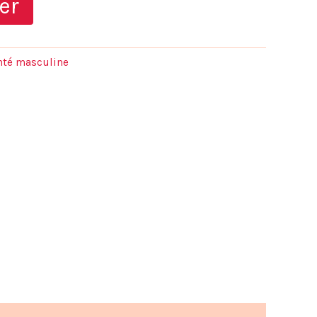
er
actuel
est :
anté masculine
.
25,00 €.