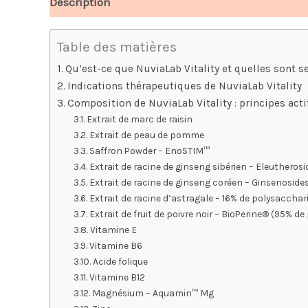
Description
Avis (10)
Table des matières
Qu’est-ce que NuviaLab Vitality et quelles sont se
Indications thérapeutiques de NuviaLab Vitality
Composition de NuviaLab Vitality : principes act
Extrait de marc de raisin
Extrait de peau de pomme
Saffron Powder – EnoSTIM™
Extrait de racine de ginseng sibérien – Eleutherosi
Extrait de racine de ginseng coréen – Ginsenosides
Extrait de racine d’astragale – 16% de polysacchar
Extrait de fruit de poivre noir – BioPerine® (95% de
Vitamine E
Vitamine B6
Acide folique
Vitamine B12
Magnésium – Aquamin™ Mg