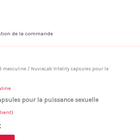
ation de la commande
té masculine
/ NuviaLab Vitality capsules pour la
uline
capsules pour la puissance sexuelle
lient)
Le
€
prix