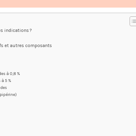
s indications ?
ifs et autres composants
des à 0,8 %
 à 5 %
ides
 pipérine)