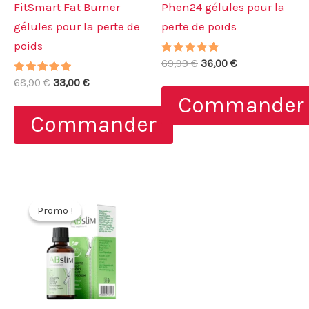
FitSmart Fat Burner
Phen24 gélules pour la
gélules pour la perte de
perte de poids
poids
Note
Le
Le
69,99
€
36,00
€
4.80
prix
prix
Note
Le
Le
sur 5
68,90
€
33,00
€
initial
actuel
4.80
prix
prix
Commander
sur 5
était :
est :
initial
actuel
69,99 €.
36,00 €.
Commander
était :
est :
68,90 €.
33,00 €.
Promo !
Promo !