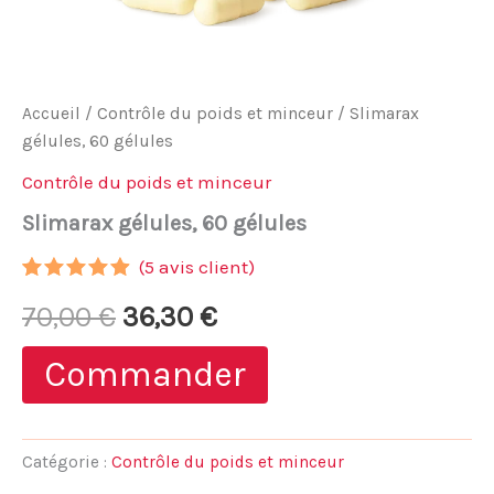
Accueil
/
Contrôle du poids et minceur
/ Slimarax
gélules, 60 gélules
Contrôle du poids et minceur
Slimarax gélules, 60 gélules
(
5
avis client)
Noté
4
4.75
Le
Le
70,00
€
36,30
€
sur 5
basé sur
notations
prix
prix
Commander
client
initial
actuel
était :
est :
Catégorie :
Contrôle du poids et minceur