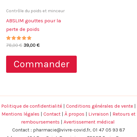
Contrôle du poids et minceur
ABSLIM gouttes pour la
perte de poids
Note
Le
Le
78,00
€
39,00
€
4.57
prix
prix
sur 5
initial
actuel
Commander
était :
est :
78,00 €.
39,00 €.
Politique de confidentialité
|
Conditions générales de vente
|
Mentions légales
|
Contact
|
À propos
|
Livraison
|
Retours et
remboursements
|
Avertissement médical
Contact :
pharmacie@vivre-covid.fr
, 01 47 05 93 87